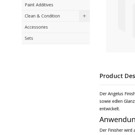
Paint Additives
the
images
Clean & Condition
gallery
Accessories
Sets
Skip
to
Product Des
the
beginning
of
Der Angelus Finish
the
sowie edlen Glanz
images
entwickelt.
gallery
Anwendu
Der Finisher wird