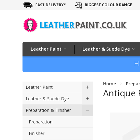
FAST DELIVERY*
BIGGEST COLOUR RANGE
Leather Paint
Leather & Suede Dye
H
Home
Prepar
Leather Paint
Antique 
Leather & Suede Dye
Skip
Preparation & Finisher
to
Preparation
the
end
Finisher
of