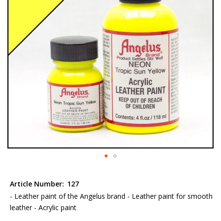
the
images
gallery
Skip
to
Article Number:
127
the
- Leather paint of the Angelus brand - Leather paint for smooth
beginning
leather - Acrylic paint
of