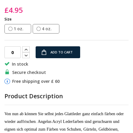
the
£4.95
images
gallery
Size
1 oz.
4 oz.
ADD TO CART
In stock
Secure checkout
Free shipping over £ 60
Product Description
Von nun ab können Sie selbst jedes Glattleder ganz einfach färben oder
wieder auffrischen. Angelus Acryl Lederfarben sind geruchsarm und
eignen sich optimal zum Färben von Schuhen, Gürteln, Geldbörsen,