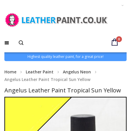
0
Highest quality leather paint, for a great price!
Home
Leather Paint
Angelus Neon
Angelus Leather Paint Tropical Sun Yellow
Angelus Leather Paint Tropical Sun Yellow
Skip
to
the
end
of